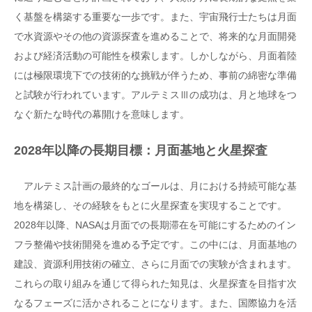
く基盤を構築する重要な一歩です。また、宇宙飛行士たちは月面
で水資源やその他の資源探査を進めることで、将来的な月面開発
および経済活動の可能性を模索します。しかしながら、月面着陸
には極限環境下での技術的な挑戦が伴うため、事前の綿密な準備
と試験が行われています。アルテミスⅢの成功は、月と地球をつ
なぐ新たな時代の幕開けを意味します。
2028年以降の長期目標：月面基地と火星探査
アルテミス計画の最終的なゴールは、月における持続可能な基
地を構築し、その経験をもとに火星探査を実現することです。
2028年以降、NASAは月面での長期滞在を可能にするためのイン
フラ整備や技術開発を進める予定です。この中には、月面基地の
建設、資源利用技術の確立、さらに月面での実験が含まれます。
これらの取り組みを通じて得られた知見は、火星探査を目指す次
なるフェーズに活かされることになります。また、国際協力を活