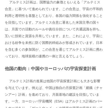
アルテミス計画は、国際協力の象徴ともいえる「アルテミス
合意」に基づいて進められています。この合意は、宇宙の平和的
利用と透明性を基盤としており、各国の協力関係を強化すること
を目指しています。アルテミス合意に署名した米国主導の国々
は、月面での活動のルールや責任分担について共通認識を持ち、
互いに技術と資源を共有しています。また、これにより、宇宙に
おける紛争を未然に防ぐ国際的枠組みが形成されています。日本
を含む多くの参加国が、この合意を通じてアルテミス計画に携わ
っており、地球規模の連携の一例と言えるでしょう。
他国の動向：中国やヨーロッパの宇宙探査計画
アルテミス計画の進展は他国の宇宙探査計画にも大きな影響
を与えています。例えば、中国は独自の月探査計画「嫦娥（チャ
ンアー）計画」を進めており、月面基地の建設を目指していま
す。一方、ヨーロッパ宇宙機関（ESA）はアルテミス計画のパー
トナーであり、「ゲートウェイ」への技術や資源の提供を行って