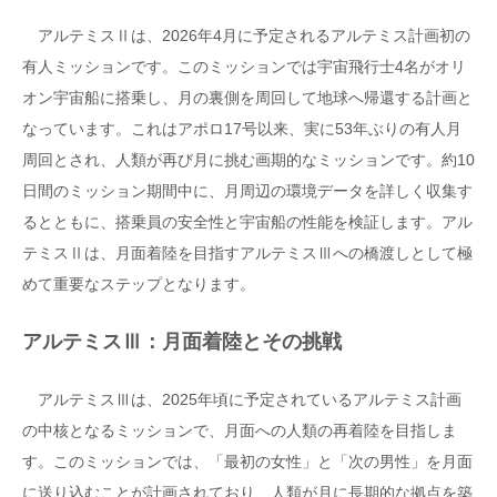
アルテミスⅡは、2026年4月に予定されるアルテミス計画初の
有人ミッションです。このミッションでは宇宙飛行士4名がオリ
オン宇宙船に搭乗し、月の裏側を周回して地球へ帰還する計画と
なっています。これはアポロ17号以来、実に53年ぶりの有人月
周回とされ、人類が再び月に挑む画期的なミッションです。約10
日間のミッション期間中に、月周辺の環境データを詳しく収集す
るとともに、搭乗員の安全性と宇宙船の性能を検証します。アル
テミスⅡは、月面着陸を目指すアルテミスⅢへの橋渡しとして極
めて重要なステップとなります。
アルテミスⅢ：月面着陸とその挑戦
アルテミスⅢは、2025年頃に予定されているアルテミス計画
の中核となるミッションで、月面への人類の再着陸を目指しま
す。このミッションでは、「最初の女性」と「次の男性」を月面
に送り込むことが計画されており、人類が月に長期的な拠点を築